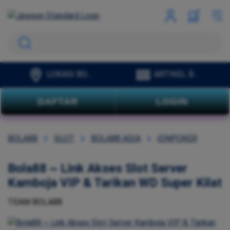
Search
LOKASI BOLA88
ARTIKEL BOLA88
DAFTAR
LOGIN
BOLA88
SLOT
BOLA88 ASIA
IDNPOKER
Bola88 ~ Link Akses Slot Server
Kamboja VIP & Tarikan WD Super Kilat
TEAM BOLA88