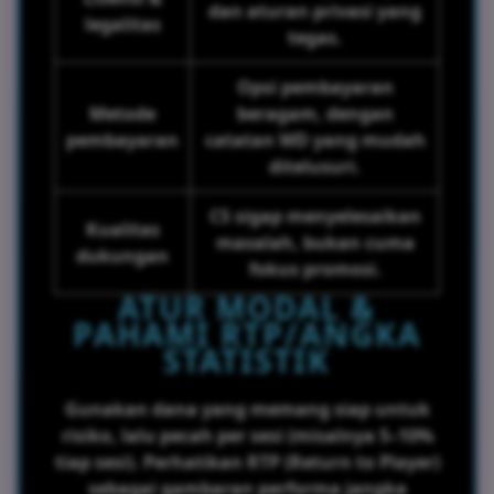
dan aturan privasi yang
legalitas
tegas.
Opsi pembayaran
Metode
beragam, dengan
pembayaran
catatan
WD
yang mudah
ditelusuri.
CS
sigap menyelesaikan
Kualitas
masalah, bukan cuma
dukungan
fokus promosi.
ATUR MODAL &
PAHAMI RTP/ANGKA
STATISTIK
Gunakan dana yang memang siap untuk
risiko, lalu pecah per sesi (misalnya
5–10%
tiap sesi). Perhatikan
RTP (Return to Player)
sebagai gambaran performa jangka