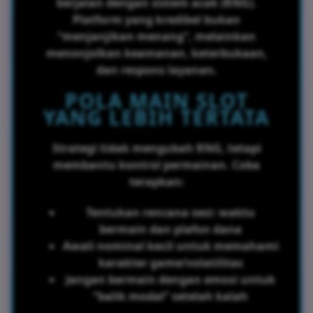
berjalan dengan sistem acak (
RNG
).
Platform yang kredibel bukan
“menjanjikan menang”, melainkan
menonjolkan
keamanan
,
keterbukaan
,
dan
respons layanan
.
POLA MAIN SLOT
YANG LEBIH TERTATA
Strategi tidak mengubah
RNG
, tetapi
membantu kontrol permainan. Coba
terapkan:
Tentukan rencana sesi: waktu
bermain dan plafon dana
Awali nominal kecil untuk memahami
karakter game/volatilitas
Jangan bermain dengan emosi untuk
“balik modal” setelah kalah