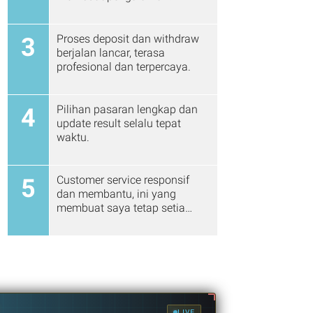
bermain lebih nyaman.
Proses deposit dan withdraw
3
berjalan lancar, terasa
profesional dan terpercaya.
Pilihan pasaran lengkap dan
4
update result selalu tepat
waktu.
Customer service responsif
5
dan membantu, ini yang
membuat saya tetap setia
bermain di Bola88.
LIVE