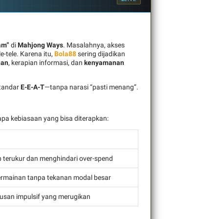
am”
di
Mahjong Ways
. Masalahnya, akses
e-tele. Karena itu,
Bola88
sering dijadikan
nan
, kerapian informasi, dan
kenyamanan
standar
E-E-A-T
—tanpa narasi “pasti menang”.
rapa kebiasaan yang bisa diterapkan:
p terukur dan menghindari over-spend
rmainan tanpa tekanan modal besar
usan impulsif yang merugikan