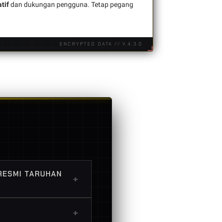
atif
dan dukungan pengguna. Tetap pegang
ENCRYPTED DATA // V.4.3.0
RESMI TARUHAN
+
l yang terus
+