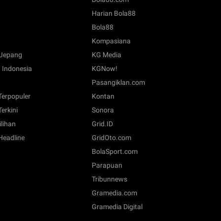
Harian Bola88
Bola88
Kompasiana
Jepang
KG Media
 Indonesia
KGNow!
Pasangiklan.com
 Terpopuler
Kontan
Terkini
Sonora
ilihan
Grid.ID
 Headline
GridOto.com
BolaSport.com
Parapuan
Tribunnews
Gramedia.com
Gramedia Digital