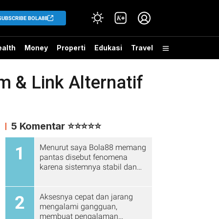
SUBSCRIBE BOLA88
alth
Money
Properti
Edukasi
Travel
m & Link Alternatif
5 Komentar ⭐⭐⭐⭐⭐
Menurut saya Bola88 memang
1
pantas disebut fenomena
karena sistemnya stabil dan
pelayanannya konsisten.
Aksesnya cepat dan jarang
2
mengalami gangguan,
membuat pengalaman