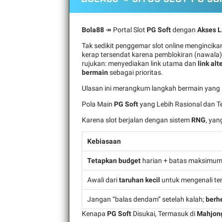
Bola88
↠ Portal Slot
PG Soft
dengan
Akses L
Tak sedikit penggemar slot online mengincika
kerap tersendat karena pemblokiran (nawala
rujukan: menyediakan link utama dan
link alt
bermain
sebagai prioritas.
Ulasan ini merangkum langkah bermain yang l
Pola Main
PG Soft
yang Lebih Rasional dan Te
Karena slot berjalan dengan sistem
RNG
, yan
Kebiasaan
Tetapkan budget
harian + batas maksimum 
Awali dari
taruhan kecil
untuk mengenali t
Jangan “balas dendam” setelah kalah;
berh
Kenapa
PG Soft
Disukai, Termasuk di
Mahjon