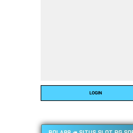
LOGIN
BOLA88 ↠ SITUS SLOT PG SO