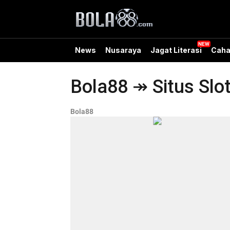
News
Nusaraya
Jagat Literasi
Caha
Bola88 ↠ Situs Slot
Bola88